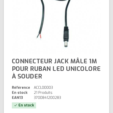
CONNECTEUR JACK MÂLE 1M
POUR RUBAN LED UNICOLORE
À SOUDER
Référence
ACCL00003
En stock
21 Produits
EAN13
3700841200283
En stock
check