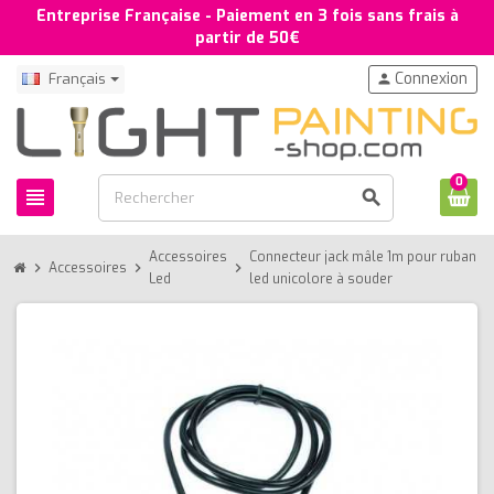
Entreprise Française - Paiement en 3 fois sans frais à
partir de 50€
Connexion
Français
person
0
view_headline
search
Accessoires
Connecteur jack mâle 1m pour ruban
chevron_right
Accessoires
chevron_right
chevron_right
Led
led unicolore à souder