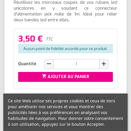
Réutilisez les morceaux coupés de vos rubans led
unicolores en y soudant ce connecteur
d'alimentation jack mâle de 1m. Idéal pour relier
deux bandes led entre elles.
3,50 €
TTC
Aucun point de fidélité accordé pour ce produit.
remove
add
Quantité
shopping_cart
AJOUTER AU PANIER
PARTAGER
TWEET
PINTEREST
Ce site Web utilise ses propres cookies et ceux de tiers
pour améliorer nos services et vous montrer des
publicités liées à vos préférences en analysant vos
habitudes de navigation. Pour donner votre consentement
à son utilisation, appuyez sur le bouton Accepter.